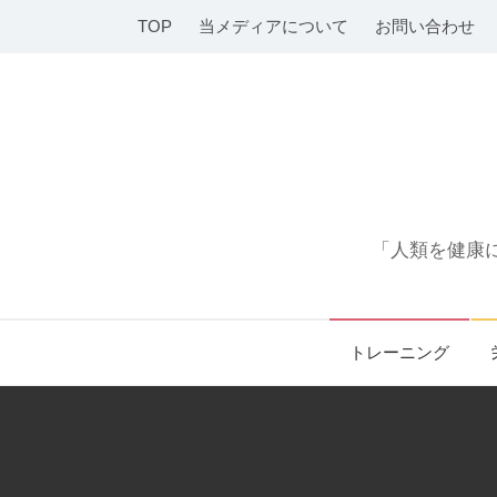
コ
TOP
当メディアについて
お問い合わせ
ン
テ
ン
ツ
へ
ス
キ
「人類を健康に
ッ
プ
トレーニング