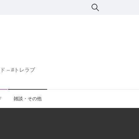
検
索:
 – #トレラブ
ド
雑談・その他