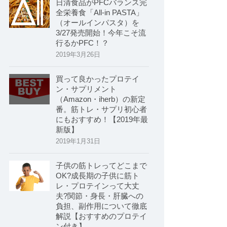
日清食品がPFCバランス完
全栄養食「All-in PASTA」
（オールインパスタ）を
3/27発売開始！今年こそ流
行るかPFC！？
2019年3月26日
買って良かったプロテイ
ン・サプリメント
（Amazon・iherb）の新定
番。筋トレ・サプリ初心者
にもおすすめ！【2019年最
新版】
2019年1月31日
子供の筋トレってどこまで
OK?成長期の子供に筋ト
レ・プロテインって大丈
夫?関節・身長・肝臓への
負担、副作用について徹底
解説【おすすめのプロテイ
ン付き】