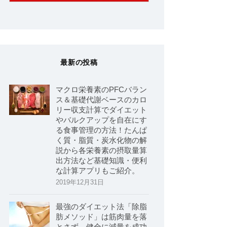
最新の投稿
マクロ栄養素のPFCバラン
ス＆基礎代謝ベースのカロ
リー収支計算でダイエット
やバルクアップを自在にす
る食事管理の方法！たんぱ
く質・脂質・炭水化物の解
説から各栄養素の摂取量算
出方法など基礎知識・便利
な計算アプリもご紹介。
2019年12月31日
最強のダイエット法「除脂
肪メソッド」は筋肉量を落
とさず、健全に減量を成功