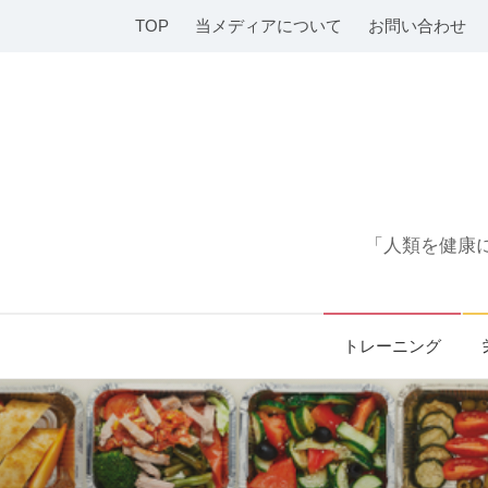
コ
TOP
当メディアについて
お問い合わせ
ン
テ
ン
ツ
へ
ス
キ
「人類を健康に
ッ
プ
トレーニング