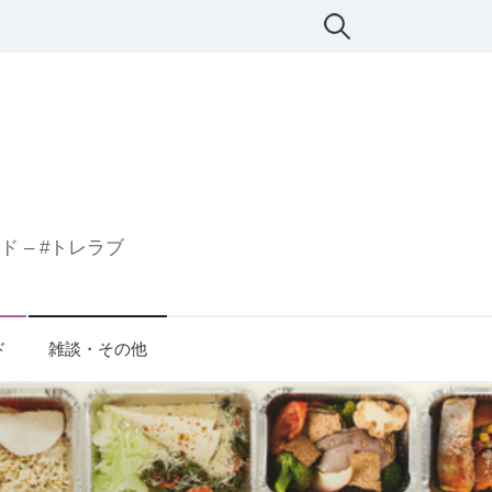
検
索:
 – #トレラブ
ド
雑談・その他