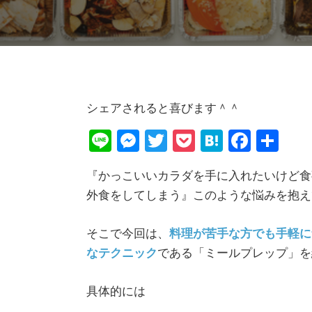
シェアされると喜びます＾＾
Li
M
T
P
H
F
共
n
e
wi
o
at
a
有
『かっこいいカラダを手に入れたいけど食
e
ss
tt
ck
e
c
外食をしてしまう』このような悩みを抱え
e
er
et
n
e
n
a
b
そこで今回は、
料理が苦手な方でも手軽に
g
o
なテクニック
である「ミールプレップ」を
er
o
k
具体的には