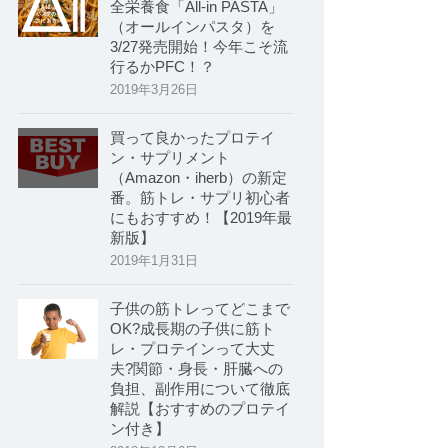
全栄養食「All-in PASTA」
（オールインパスタ）を
3/27発売開始！今年こそ流
行るかPFC！？
2019年3月26日
買って良かったプロテイ
ン・サプリメント
（Amazon・iherb）の新定
番。筋トレ・サプリ初心者
にもおすすめ！【2019年最
新版】
2019年1月31日
子供の筋トレってどこまで
OK?成長期の子供に筋ト
レ・プロテインって大丈
夫?関節・身長・肝臓への
負担、副作用について徹底
解説【おすすめのプロテイ
ン付き】