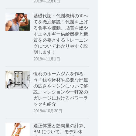
2018年12月6日
基礎代謝・代謝機構のすべ
てを徹底解説！代謝を上げ
る食事や運動、脂質を燃や
すエネルギー供給機構と糖
質を必要とするトレーニン
グについてわかりやすく説
明します！
2018年11月1日
憧れのホームジムを作ろ
う！鏡や床材や必要な部屋
の広さやマシンについて解
説。マンションや一軒家の
ガレージにおけるパワーラ
ックも紹介
2018年10月30日
適正体重と筋肉量の計算、
BMIについて。モデル体