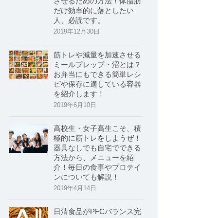
させるための方法！体脂肪
だけ効率的に落としたい
人、必読です。
2019年12月30日
筋トレや減量を加速させる
ミールプレップ・沼とは？
お弁当にもできる簡単レシ
ピや保存に適している容器
を紹介します！
2019年6月10日
高校生・女子高生こそ、積
極的に筋トレをしようぜ！
器具なしでも自宅でできる
方法から、メニューを紹
介！毎日の食事やプロテイ
ンについても解説！
2019年4月14日
日清食品がPFCバランス完