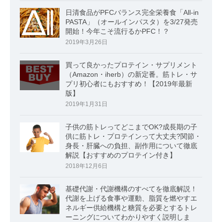
日清食品がPFCバランス完全栄養食「All-in
PASTA」（オールインパスタ）を3/27発売
開始！今年こそ流行るかPFC！？
2019年3月26日
買って良かったプロテイン・サプリメント
（Amazon・iherb）の新定番。筋トレ・サ
プリ初心者にもおすすめ！【2019年最新
版】
2019年1月31日
子供の筋トレってどこまでOK?成長期の子
供に筋トレ・プロテインって大丈夫?関節・
身長・肝臓への負担、副作用について徹底
解説【おすすめのプロテイン付き】
2018年12月6日
基礎代謝・代謝機構のすべてを徹底解説！
代謝を上げる食事や運動、脂質を燃やすエ
ネルギー供給機構と糖質を必要とするトレ
ーニングについてわかりやすく説明しま