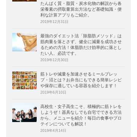
たんぱく質・脂質・炭水化物の解説から各
栄養素の摂取量算出方法など基礎知識・便
利な計算アプリもご紹介。
2019年12月31日
最強のダイエット法「除脂肪メソッド」は
筋肉量を落とさず、健全に減量を成功させ
るための方法！体脂肪だけ効率的に落とし
たい人、必読です。
2019年12月30日
筋トレや減量を加速させるミールプレッ
プ・沼とは？お弁当にもできる簡単レシピ
や保存に適している容器を紹介します！
2019年6月10日
高校生・女子高生こそ、積極的に筋トレを
しようぜ！器具なしでも自宅でできる方法
から、メニューを紹介！毎日の食事やプロ
テインについても解説！
2019年4月14日