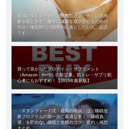
最強のダイエット法「除脂肪メソッド」は筋肉
量を落とさず、健全に減量を成功させるための
方法！体脂肪だけ効率的に落としたい人、必読
です。
買って良かったプロテイン・サプリメント
（Amazon・iherb）の新定番。筋トレ・サプリ初
心者にもおすすめ！【2019年最新版】
「スタンフォード式・最高の睡眠」は、睡眠改
善プログラムの第一歩に最適な本！「睡眠負
債」を貯めない睡眠と覚醒のコツ。要約・感想
まとめ