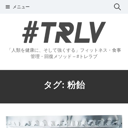
コ
検
メニュー
ン
テ
索:
ン
ツ
へ
ス
「人類を健康に、そして強くする」フィットネス・食事
管理・回復メソッド – #トレラブ
キ
ッ
プ
タグ:
粉飴