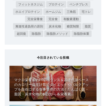
フィットネスジム
プロテイン
ベンチプレス
ホエイプロテイン
ホームジム
三角筋
宅トレ
完全栄養食
完全食
有酸素運動
漸進性過負荷の原則
炭水化物
糖質制限
脂質
超回復
除脂肪
除脂肪メソッド
除脂肪体重
今注目されている投稿
マクロ栄養素のPFCバランス＆基礎代謝ベース
のカロリー収支計算でダイエットやバルクアッ
プを自在にする食事管理の方法！たんぱく質・
脂質・炭水化物の解説から各栄養素...