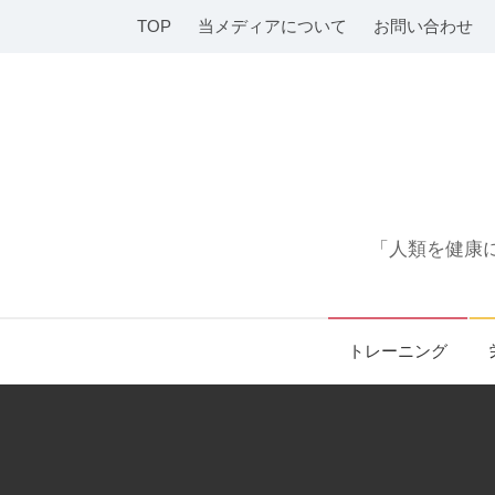
コ
TOP
当メディアについて
お問い合わせ
ン
テ
ン
ツ
へ
ス
キ
「人類を健康に
ッ
プ
トレーニング