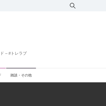
検
索:
 – #トレラブ
ド
雑談・その他