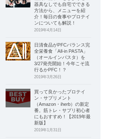
器具なしでも自宅でできる
方法から、メニューを紹
介！毎日の食事やプロテイ
ンについても解説！
2019年4月14日
日清食品がPFCバランス完
全栄養食「All-in PASTA」
（オールインパスタ）を
3/27発売開始！今年こそ流
行るかPFC！？
2019年3月26日
買って良かったプロテイ
ン・サプリメント
（Amazon・iherb）の新定
番。筋トレ・サプリ初心者
にもおすすめ！【2019年最
新版】
2019年1月31日