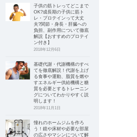
子供の筋トレってどこまで
OK?成長期の子供に筋ト
レ・プロテインって大丈
夫?関節・身長・肝臓への
負担、副作用について徹底
解説【おすすめのプロテイ
ン付き】
2018年12月6日
基礎代謝・代謝機構のすべ
てを徹底解説！代謝を上げ
る食事や運動、脂質を燃や
すエネルギー供給機構と糖
質を必要とするトレーニン
グについてわかりやすく説
明します！
2018年11月1日
憧れのホームジムを作ろ
う！鏡や床材や必要な部屋
の広さやマシンについて解