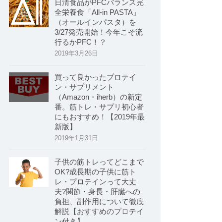
日清食品がPFCバランス完
全栄養食「All-in PASTA」
（オールインパスタ）を
3/27発売開始！今年こそ流
行るかPFC！？
2019年3月26日
買って良かったプロテイ
ン・サプリメント
（Amazon・iherb）の新定
番。筋トレ・サプリ初心者
にもおすすめ！【2019年最
新版】
2019年1月31日
子供の筋トレってどこまで
OK?成長期の子供に筋ト
レ・プロテインって大丈
夫?関節・身長・肝臓への
負担、副作用について徹底
解説【おすすめのプロテイ
ン付き】