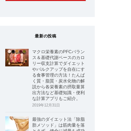
最新の投稿
マクロ栄養素のPFCバラン
ス＆基礎代謝ベースのカロ
リー収支計算でダイエット
やバルクアップを自在にす
る食事管理の方法！たんぱ
く質・脂質・炭水化物の解
説から各栄養素の摂取量算
出方法など基礎知識・便利
な計算アプリもご紹介。
2019年12月31日
最強のダイエット法「除脂
肪メソッド」は筋肉量を落
とさず、健全に減量を成功