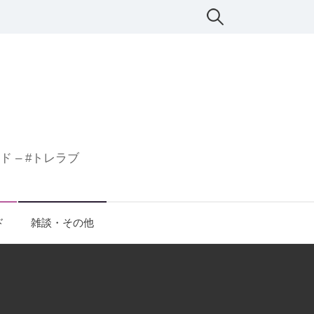
検
索:
 – #トレラブ
ド
雑談・その他