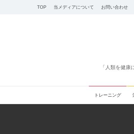
コ
TOP
当メディアについて
お問い合わせ
ン
テ
ン
ツ
へ
ス
キ
「人類を健康に
ッ
プ
トレーニング